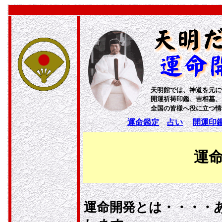
天明館では、神道を元に
開運祈祷印鑑、吉相墓、
全国の皆様へ役に立
運命鑑定
占い
開運印
運
運命開発とは・・・・