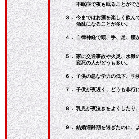
不眠症で夜も眠ることがで
３．
今まではお酒を楽しく飲ん
酒乱になることが多い。
４．
自律神経で頭、手、足、腰
５．
家に交通事故や火災、水難
変死の人がどうも多い。
６．
子供の急な学力の低下、学
７．
子供が夜遅く、どうも非行
８．
乳児が夜泣きをよくしたり
９．
結婚適齢期を過ぎたのに、