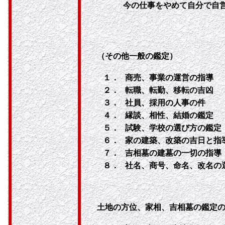
今の仕事をやめて自分で自
（その他一般の鑑定）
１．
商売、事業の運営の指導
２．
転職、転勤、移転の吉凶
３．
社員、採用の人事の件
４．
縁談、相性、結婚の鑑定
５．
試験、学校の選び方の鑑定
６．
家の建築、改築の吉日と指
７．
吉相墓の建墓の一切の指導
８．
社名、商号、命名、改名の
土地の方位、家相、吉相墓の鑑定