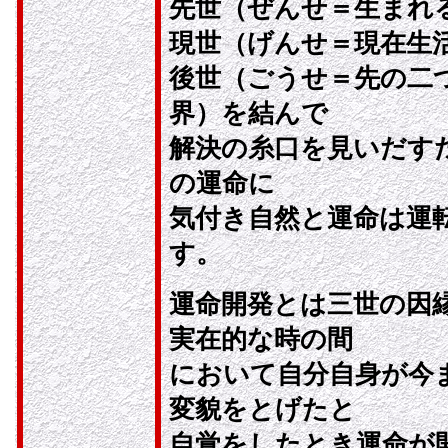
先世（ぜんせ＝生まれ
現世（げんせ＝現在生
後世（ごうせ＝先の二
界）を結んで
解決の糸口を見いだす
の運命に
気付き自然と運命は運
す。
運命開発とは三世の因
実在的な時の間
において自分自身が今
変貌をとげたと
自覚をしたとき運命が