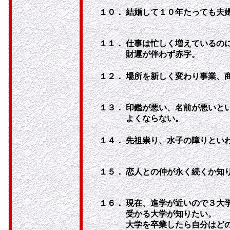
１０．
結婚して１０年たっても夫
１１．
仕事は忙しく増えているの
財運が伴わず赤字。
１２．
場所を新しく変わり事業、
１３．
印鑑が悪い、名前が悪いと
よくならない。
１４．
先祖祟り、水子の障りとい
１５．
恋人との仲が永く続くか知
１６．
現在、進学が近いので３大
受かる大学が知りたい。
大学を卒業したら自分はど