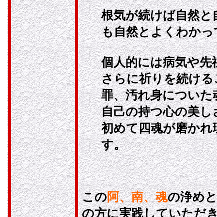
根気が続けば自然と
も自然とよくわかっ
個人的には病気や先
さらに祈りを続ける
罪、汚れ身についた
自己の持つ心の美し
初めて四魂が磨かれ
す。
この
阿、南、魂
の浄めと
の方に実践していただ