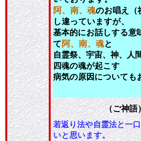
阿、南、魂
のお唱え（
し違っていますが、
基本的にお話しする意
阿、南、魂
て
と
自霊祭、宇宙、神、人
四魂の魂が起こす
病気の原因についても
（ご神語
若返り法や自霊法と一
いと思います。