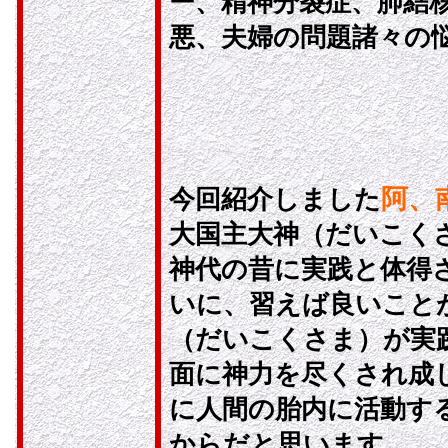
ー、精神分裂症、肺結
悪、夫婦の問題諸々の
阿、
今回紹介しました
大国主大神（だいこく
神代の昔に実践と体得
いに、習えば良いこと
（だいこくさま）が実
面に神力を尽くされ成
に人間の胎内に活動す
からだと思います。