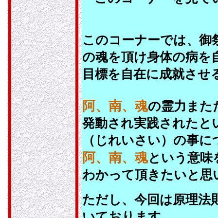
このコーナーでは、御
の魂を頂け身体の病を
目標を自在に成就させ
阿、南、魂
の霊力また
発動され実践されたと
（じれいさい）の事に
阿、南、魂
という意味
わかって頂きたいと思
ただし、今回は原理法
いております。