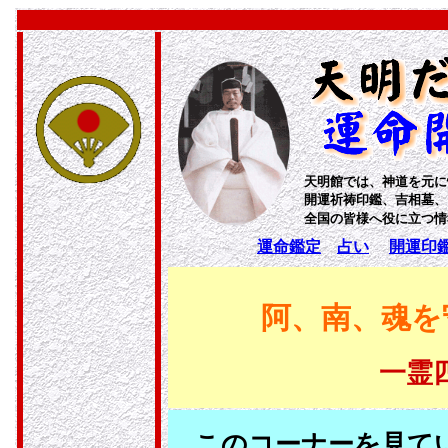
天明館では、神道を元に
開運祈祷印鑑、吉相墓、
全国の皆様へ役に立
運命鑑定
占い
開運印
阿、南、魂を
一霊
このコーナーを見て