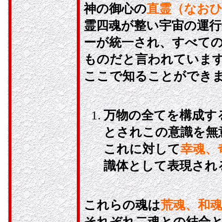
神の御心の
直霊（なお
霊四魂が整い宇宙の運
ーが統一され、すべて
ものだと言われていま
ここで知ることができ
万物の全てを構成す
とされこの意識を無
これに対して
幸魂、
識体として表現され
これらの魂は
荒魂、和
それぞれ二魂との結合