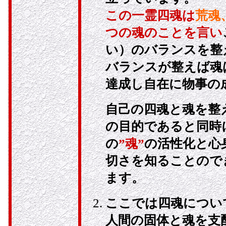
この一霊四魂は
荒魂
つの魂のことを言い
い）のバランスを整
バランスが整えば魂
達成し自在に物事の
自己の四魂と魂を整
の目的であると同時
の
”魂”
の活性化と心
切さを知ることので
ます。
ここでは四魂につい
人間の固体と魂を支