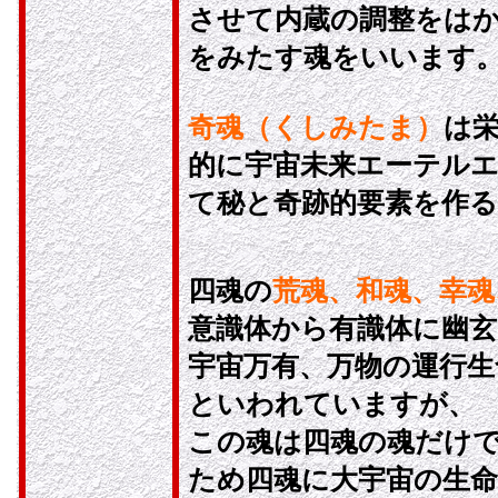
させて内蔵の調整をは
をみたす魂をいいます
奇魂（くしみたま）
は
的に宇宙未来エーテル
て秘と奇跡的要素を作
四魂の
荒魂、和魂、幸魂
意識体から有識体に幽玄
宇宙万有、万物の運行
といわれていますが、
この魂は四魂の魂だけ
ため四魂に大宇宙の生命