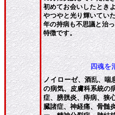
初めてお会いしたとき
やつやと光り輝いてい
年の持病も不思議と治
特徴です。
四魂を
ノイローゼ、酒乱、喘
の病気、皮膚科系統の
症、膀胱炎、痔病、狭
臓諸症、神経痛、骨髄