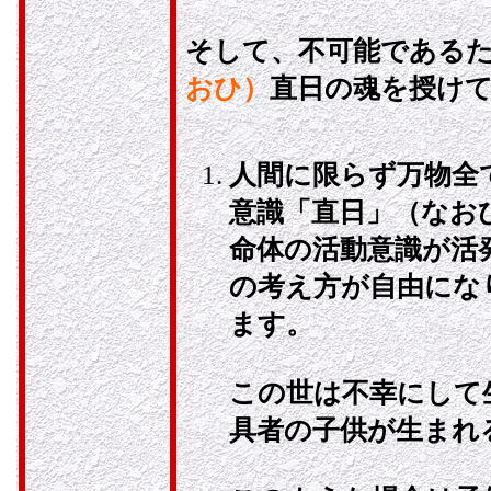
そして、不可能である
おひ）
直日の魂を授け
人間に限らず万物全
意識「直日」（なお
命体の活動意識が活
の考え方が自由にな
ます。
この世は不幸にして
具者の子供が生まれ