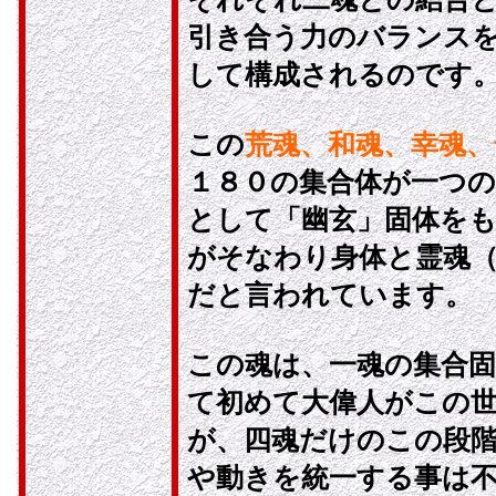
引き合う力のバランス
して構成されるのです
この
荒魂、和魂、幸魂、
１８０の集合体が一つの
として「幽玄」固体を
がそなわり身体と霊魂
だと言われています。
この魂は、一魂の集合固
て初めて大偉人がこの
が、四魂だけのこの段
や動きを統一する事は