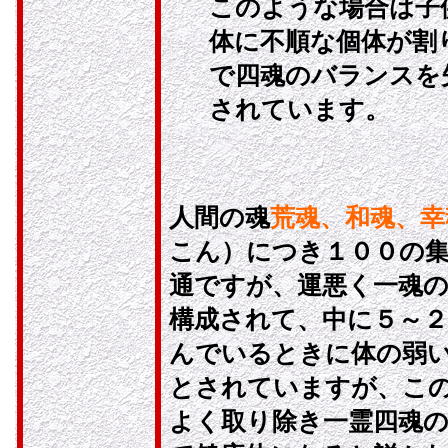
このような場合は子
体に不順な個体が割
で四魂のバランスを
されています。
人間の魂
荒魂、和魂、幸
こん）につき１００の
通ですが、運悪く一魂の
構成されて、中に５～２
んでいるときに体の弱
とされていますが、こ
よく取り除き一霊四魂