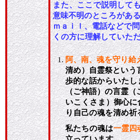
また、ここで説明して
意味不明のところがあ
ｍａｉｌ、電話などで
くの方に理解していた
阿、南、魂を守り給
清め）自霊祭という
歩的な話からいたし
（ご神語）の言霊（
いこくさま）御心に
り自己の魂を清め祈
私たちの魂は
一霊四
立っています。